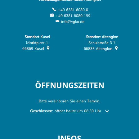
+49 6381 6080-0
+49 6381 6080-199
info@vgka.de
Standort Kusel
Standort Altenglan
Marktplatz 1
Schulstraße 3-7
66869
Kusel
66885
Altenglan
ÖFFNUNGSZEITEN
Bitte vereinbaren Sie einen Termin.
Klicken, um weitere Öffnungs- oder Schließzeiten auszublend
Geschlossen:
öffnet heute um 08:30 Uhr
INFOS