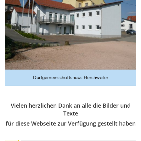
Wohnmobilstellplätze
WkB Straßenbeleuchtung Kusel
Wander- & Gästeführer*innen
Mängelmelder der Wanderwege
Mitbringsel & Andenken
Dorfgemeinschaftshaus Herchweiler
Vielen herzlichen Dank an alle die Bilder und
Texte
für diese Webseite zur Verfügung gestellt haben